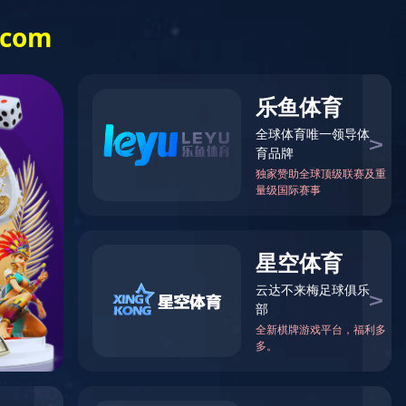
线 13607731548
邮件网址 gllx.aaaa@163.com